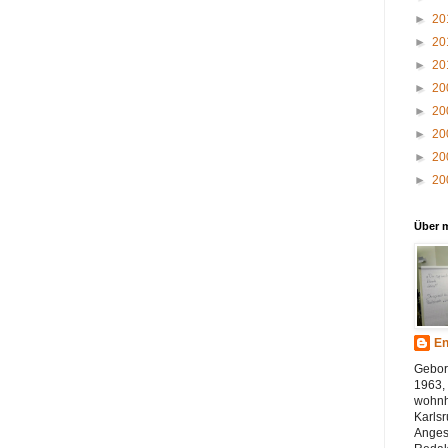
►
20
►
20
►
20
►
20
►
20
►
20
►
20
►
20
Über 
En
Gebor
1963, 
wohnh
Karlsr
Angest