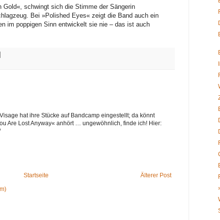
n Gold«, schwingt sich die Stimme der Sängerin
hlagzeug. Bei »Polished Eyes« zeigt die Band auch ein
en im poppigen Sinn entwickelt sie nie – das ist auch
isage hat ihre Stücke auf Bandcamp eingestellt; da könnt
You Are Lost Anyway« anhört … ungewöhnlich, finde ich! Hier:
/
Startseite
Älterer Post
om)