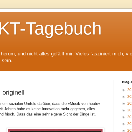
T-Tagebuch
erum, und nicht alles gefällt mir. Vieles fasziniert mich, vi
 sein.
Blog-
►
20
originell
►
20
inem sozialen Umfeld darüber, dass die »Musik von heute«
►
20
eit Jahren habe es keine Innovation mehr gegeben, alles
►
20
und frisch. Dass das eine sehr eigene Sicht der Dinge ist,
►
20
►
20
►
20