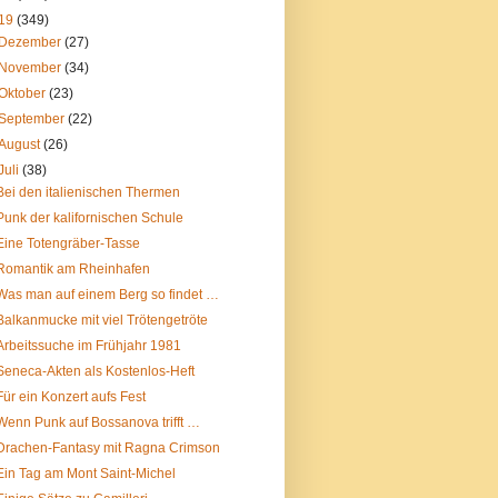
19
(349)
Dezember
(27)
November
(34)
Oktober
(23)
September
(22)
August
(26)
Juli
(38)
Bei den italienischen Thermen
Punk der kalifornischen Schule
Eine Totengräber-Tasse
Romantik am Rheinhafen
Was man auf einem Berg so findet …
Balkanmucke mit viel Trötengetröte
Arbeitssuche im Frühjahr 1981
Seneca-Akten als Kostenlos-Heft
Für ein Konzert aufs Fest
Wenn Punk auf Bossanova trifft …
Drachen-Fantasy mit Ragna Crimson
Ein Tag am Mont Saint-Michel