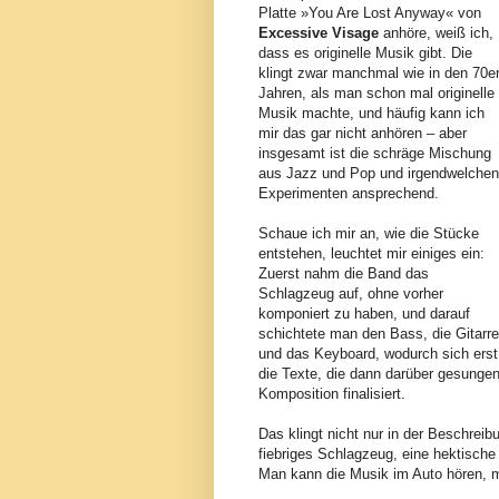
Platte »You Are Lost Anyway« von
Excessive Visage
anhöre, weiß ich,
dass es originelle Musik gibt. Die
klingt zwar manchmal wie in den 70er
Jahren, als man schon mal originelle
Musik machte, und häufig kann ich
mir das gar nicht anhören – aber
insgesamt ist die schräge Mischung
aus Jazz und Pop und irgendwelchen
Experimenten ansprechend.
Schaue ich mir an, wie die Stücke
entstehen, leuchtet mir einiges ein:
Zuerst nahm die Band das
Schlagzeug auf, ohne vorher
komponiert zu haben, und darauf
schichtete man den Bass, die Gitarre
und das Keyboard, wodurch sich erst
die Texte, die dann darüber gesunge
Komposition finalisiert.
Das klingt nicht nur in der Beschrei
fiebriges Schlagzeug, eine hektische
Man kann die Musik im Auto hören, m