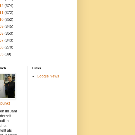
12
(374)
11
(372)
10
(352)
09
(345)
08
(353)
07
(343)
06
(270)
05
(89)
mich
Links
Google News
punkt
en im Jahr
derzeit
aft in
uhe.
ellt als