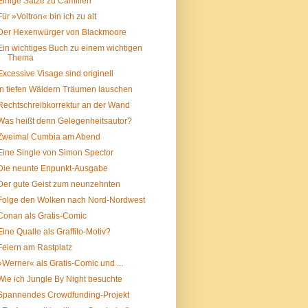
Einige Sätze zu Camilleri
Für »Voltron« bin ich zu alt
Der Hexenwürger von Blackmoore
Ein wichtiges Buch zu einem wichtigen
Thema
Excessive Visage sind originell
In tiefen Wäldern Träumen lauschen
Rechtschreibkorrektur an der Wand
Was heißt denn Gelegenheitsautor?
Zweimal Cumbia am Abend
Eine Single von Simon Spector
Die neunte Enpunkt-Ausgabe
Der gute Geist zum neunzehnten
Folge den Wolken nach Nord-Nordwest
Conan als Gratis-Comic
Eine Qualle als Graffito-Motiv?
Feiern am Rastplatz
»Werner« als Gratis-Comic und ...
Wie ich Jungle By Night besuchte
Spannendes Crowdfunding-Projekt