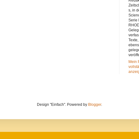
Redak
Zeitsc
s, in 
Scienc
Serie
RHODA
Geleg
verfas
Texte,
eben
geleg
veröff
Mein P
vollst
anzei
Design "Einfach". Powered by
Blogger
.