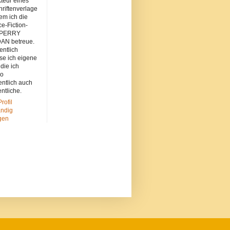
teur eines
hriftenverlage
dem ich die
e-Fiction-
 PERRY
N betreue.
entlich
se ich eigene
 die ich
so
entlich auch
entliche.
rofil
ändig
gen