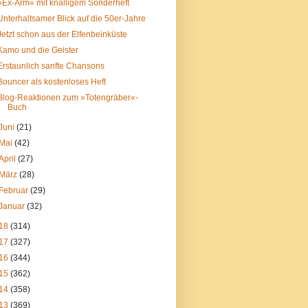
»Ex-Arm« mit knalligem Sonderheft
Unterhaltsamer Blick auf die 50er-Jahre
Jetzt schon aus der Elfenbeinküste
Kamo und die Geister
Erstaunlich sanfte Chansons
Bouncer als kostenloses Heft
Blog-Reaktionen zum »Totengräber«-
Buch
Juni
(21)
Mai
(42)
April
(27)
März
(28)
Februar
(29)
Januar
(32)
18
(314)
17
(327)
16
(344)
15
(362)
14
(358)
13
(369)