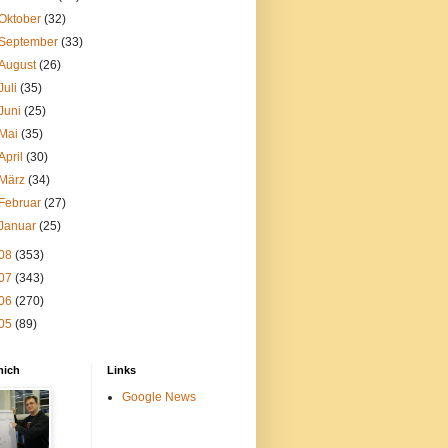
Oktober
(32)
September
(33)
August
(26)
Juli
(35)
Juni
(25)
Mai
(35)
April
(30)
März
(34)
Februar
(27)
Januar
(25)
08
(353)
07
(343)
06
(270)
05
(89)
mich
Links
Google News