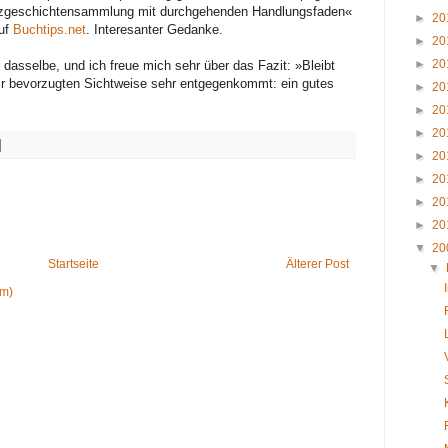
 Kurzgeschichtensammlung mit durchgehenden Handlungsfaden«
►
20
auf
Buchtips.net
. Interesanter Gedanke.
►
20
►
20
 dasselbe, und ich freue mich sehr über das Fazit: »Bleibt
ir bevorzugten Sichtweise sehr entgegenkommt: ein gutes
►
20
►
20
►
20
►
20
►
20
►
20
►
20
▼
20
Startseite
Älterer Post
▼
om)