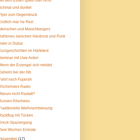
Mit dem Essen spielt man nicht
Schmal und dunkel
Flyer zum Gegendruck
Endlich mal 'ne Rezi
Menschen und Maischbergers
Ashtones zwischen Hardrock und Punk
Inder in Dubai
Kurzgeschichten im Härtetest
Seminar mit Uwe Anton
Wenn der Erzengel sich meldet
Daheim bei der Alb
Fahrt nach Fujairah
Röchelndes Radio
Warum nicht Rastatt?
Russen-Klischees
Traditionelle Weihnachtslesung
Rückflug mit Tücken
Dreck-Spaziergang
Zwei Wochen Emirate
November
(17)