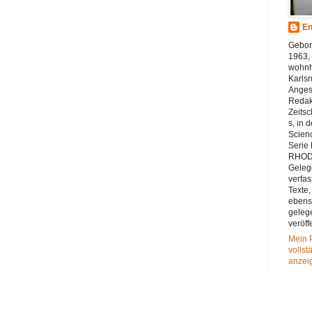
En
Gebor
1963, 
wohnh
Karlsr
Angest
Redak
Zeitsc
s, in 
Scienc
Serie
RHODA
Geleg
verfas
Texte,
eben
geleg
veröff
Mein P
vollst
anzei