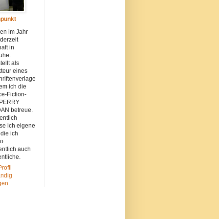
punkt
en im Jahr
derzeit
aft in
uhe.
ellt als
teur eines
hriftenverlage
dem ich die
e-Fiction-
 PERRY
N betreue.
entlich
se ich eigene
 die ich
so
entlich auch
entliche.
rofil
ändig
gen