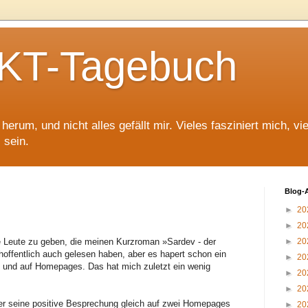
T-Tagebuch
erum, und nicht alles gefällt mir. Vieles fasziniert mich, vi
 sein.
Blog-
►
20
►
20
 Leute zu geben, die meinen Kurzroman »Sardev - der
►
20
offentlich auch gelesen haben, aber es hapert schon ein
►
20
 und auf Homepages. Das hat mich zuletzt ein wenig
►
20
►
20
der seine positive Besprechung gleich auf zwei Homepages
►
20