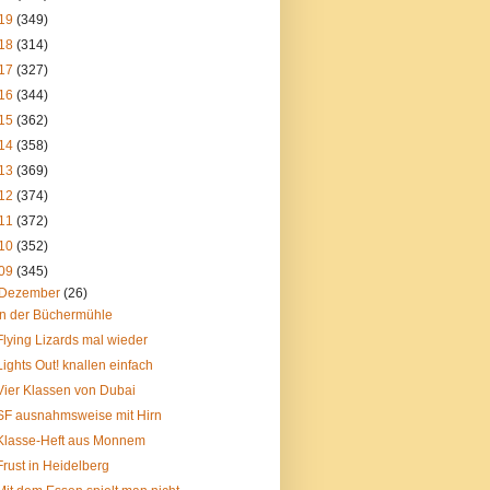
19
(349)
18
(314)
17
(327)
16
(344)
15
(362)
14
(358)
13
(369)
12
(374)
11
(372)
10
(352)
09
(345)
Dezember
(26)
In der Büchermühle
Flying Lizards mal wieder
Lights Out! knallen einfach
Vier Klassen von Dubai
SF ausnahmsweise mit Hirn
Klasse-Heft aus Monnem
Frust in Heidelberg