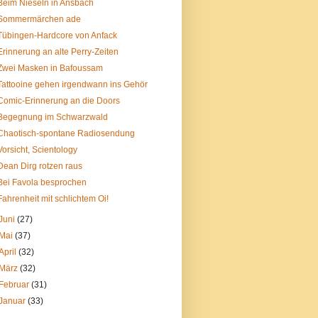
Beim Nieseln in Ansbach
Sommermärchen ade
Tübingen-Hardcore von Anfack
Erinnerung an alte Perry-Zeiten
Zwei Masken in Bafoussam
Tattooine gehen irgendwann ins Gehör
Comic-Erinnerung an die Doors
Begegnung im Schwarzwald
Chaotisch-spontane Radiosendung
Vorsicht, Scientology
Dean Dirg rotzen raus
Bei Favola besprochen
Fahrenheit mit schlichtem Oi!
Juni
(27)
Mai
(37)
April
(32)
März
(32)
Februar
(31)
Januar
(33)