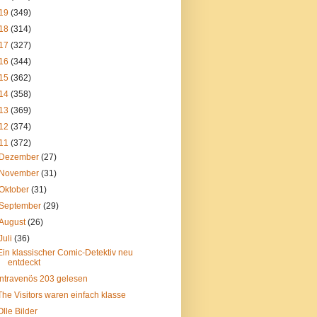
19
(349)
18
(314)
17
(327)
16
(344)
15
(362)
14
(358)
13
(369)
12
(374)
11
(372)
Dezember
(27)
November
(31)
Oktober
(31)
September
(29)
August
(26)
Juli
(36)
Ein klassischer Comic-Detektiv neu
entdeckt
Intravenös 203 gelesen
The Visitors waren einfach klasse
Olle Bilder