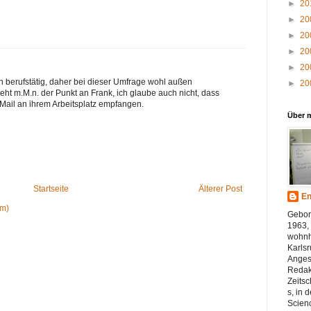
►
20
►
20
►
20
►
20
►
20
n berufstätig, daher bei dieser Umfrage wohl außen
►
20
eht m.M.n. der Punkt an Frank, ich glaube auch nicht, dass
Mail an ihrem Arbeitsplatz empfangen.
Über 
Startseite
Älterer Post
En
om)
Gebor
1963, 
wohnh
Karlsr
Angest
Redak
Zeitsc
s, in 
Scienc