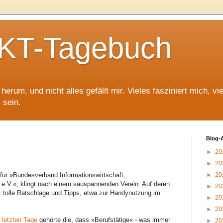
T-Tagebuch
erum, und nicht alles gefällt mir. Vieles fasziniert mich, vi
 sein.
Blog-
►
20
►
20
für »Bundesverband Informationswirtschaft,
►
20
e.V.«; klingt nach einem sauspannenden Verein. Auf deren
►
20
z tolle Ratschläge und Tipps, etwa zur Handynutzung im
►
20
►
20
 letzten Tage
gehörte die, dass »Berufstätige« - was immer
►
20