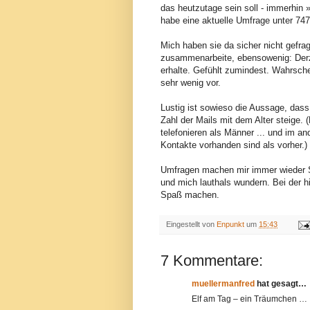
das heutzutage sein soll - immerhin »
habe eine aktuelle Umfrage unter 74
Mich haben sie da sicher nicht gefra
zusammenarbeite, ebensowenig: Derze
erhalte. Gefühlt zumindest. Wahrschei
sehr wenig vor.
Lustig ist sowieso die Aussage, das
Zahl der Mails mit dem Alter steige
telefonieren als Männer ... und im an
Kontakte vorhanden sind als vorher.)
Umfragen machen mir immer wieder S
und mich lauthals wundern. Bei der h
Spaß machen.
Eingestellt von
Enpunkt
um
15:43
7 Kommentare:
muellermanfred
hat gesagt…
Elf am Tag – ein Träumchen …