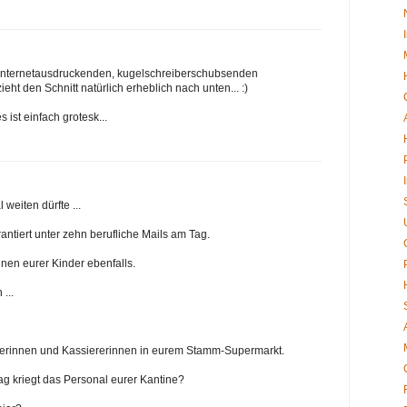
 internetausdruckenden, kugelschreiberschubsenden
ieht den Schnitt natürlich erheblich nach unten... :)
 ist einfach grotesk...
weiten dürfte ...
antiert unter zehn berufliche Mails am Tag.
nen eurer Kinder ebenfalls.
...
kerinnen und Kassiererinnen in eurem Stamm-Supermarkt.
ag kriegt das Personal eurer Kantine?