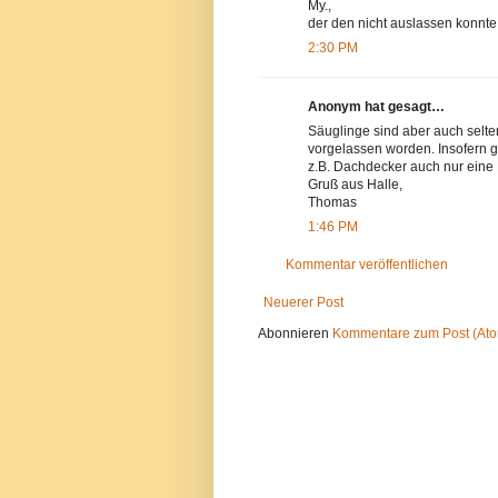
My.,
der den nicht auslassen konnte
2:30 PM
Anonym hat gesagt…
Säuglinge sind aber auch selte
vorgelassen worden. Insofern g
z.B. Dachdecker auch nur eine 
Gruß aus Halle,
Thomas
1:46 PM
Kommentar veröffentlichen
Neuerer Post
Abonnieren
Kommentare zum Post (At