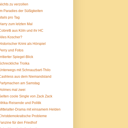
Nichts zu verzollen
Im Paradies der Süßigkeiten
Mails pro Tag
Harry zum letzten Mal
Cobretti aus Köln und ihr HC
Alles Koscher?
Historischer Krimi als Hörspiel
Perry und Fotos
Irritierter Spiegel-Blick
Schreckliche Troika
Unterwegs mit Schnauzbart-Thilo
Cashless aus dem Niemandsland
Partymachen am Samstag
Holmes mal zwei
Selten coole Single von Zack Zack
Afrika-Reisende und Politik
Mittelalter-Drama mit einsamem Helden
Christdemokratische Probleme
Fanzine für den Friedhof