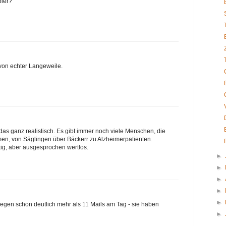
bier?
 von echter Langeweile.
 das ganz realistisch. Es gibt immer noch viele Menschen, die
en, von Säglingen über Bäckerr zu Alzheimerpatienten.
ig, aber ausgesprochen wertlos.
►
►
►
►
►
riegen schon deutlich mehr als 11 Mails am Tag - sie haben
►