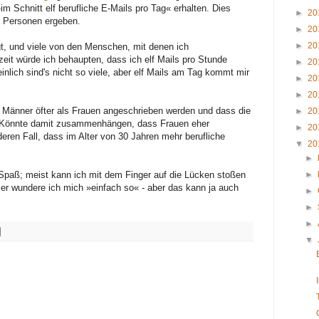
im Schnitt elf berufliche E-Mails pro Tag« erhalten. Dies
►
20
7 Personen ergeben.
►
20
►
20
gt, und viele von den Menschen, mit denen ich
it würde ich behaupten, dass ich elf Mails pro Stunde
►
20
nlich sind's nicht so viele, aber elf Mails am Tag kommt mir
►
20
►
20
s Männer öfter als Frauen angeschrieben werden und dass die
►
20
. (Könnte damit zusammenhängen, dass Frauen eher
►
20
deren Fall, dass im Alter von 30 Jahren mehr berufliche
▼
20
►
paß; meist kann ich mit dem Finger auf die Lücken stoßen
►
ier wundere ich mich »einfach so« - aber das kann ja auch
►
►
►
▼