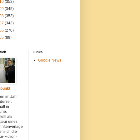
10
(352)
09
(345)
08
(353)
07
(343)
06
(270)
05
(89)
mich
Links
Google News
punkt
en im Jahr
derzeit
aft in
uhe.
ellt als
teur eines
hriftenverlage
dem ich die
e-Fiction-