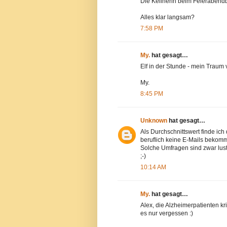
Die Kellnerin beim Feierabend
Alles klar langsam?
7:58 PM
My.
hat gesagt…
Elf in der Stunde - mein Traum
My.
8:45 PM
Unknown
hat gesagt…
Als Durchschnittswert finde ich
beruflich keine E-Mails bekomm
Solche Umfragen sind zwar lust
;-)
10:14 AM
My.
hat gesagt…
Alex, die Alzheimerpatienten k
es nur vergessen :)